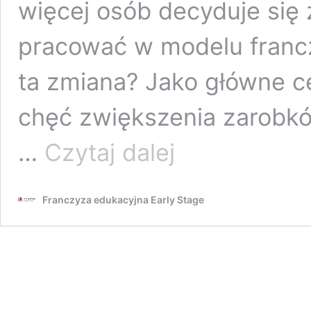
więcej osób decyduje się 
pracować w modelu franc
ta zmiana? Jako główne ce
chęć zwiększenia zarobkó
Najczęstsze
…
Czytaj dalej
błędy
przed
otwarciem
Franczyza edukacyjna Early Stage
biznesu
franczyzowego
–
sprawdź,
czego
unikać