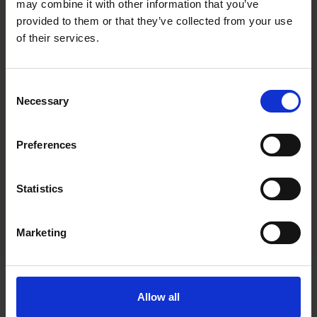
may combine it with other information that you’ve
provided to them or that they’ve collected from your use
of their services.
Know-how prowadzenia szkoły
Consent
Necessary
Selection
Preferences
Więcej
Statistics
Pobierz ofertę PDF
Marketing
Allow all
Kogo zapraszamy do