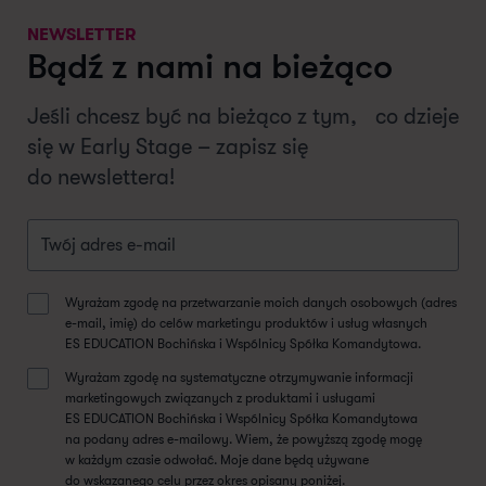
NEWSLETTER
Bądź z nami na bieżąco
Jeśli chcesz być na bieżąco z tym, co dzieje
się w Early Stage – zapisz się
do newslettera!
Wyrażam zgodę na przetwarzanie moich danych osobowych (adres
e-mail, imię) do celów marketingu produktów i usług własnych
ES EDUCATION Bochińska i Wspólnicy Spółka Komandytowa.
Wyrażam zgodę na systematyczne otrzymywanie informacji
marketingowych związanych z produktami i usługami
ES EDUCATION Bochińska i Wspólnicy Spółka Komandytowa
na podany adres e-mailowy. Wiem, że powyższą zgodę mogę
w każdym czasie odwołać. Moje dane będą używane
do wskazanego celu przez okres opisany poniżej.