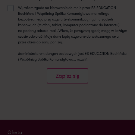
Wyrażam zgodę na kierowanie do mnie przez ES EDUCATION
Bochińska i Wspólnicy Spółka Komandytowa marketingu
bezpośredniego przy użyciu telekomunikacyjnych urządzeń
końcowych (telefon, tablet, komputer podłączone do Internetu)
na podany adres e-mail. Wiem, że powyższą zgodę mogę w każdym
czasie odwołać. Moje dane będą używane do wskazanego celu
przez okres opisany poniżej.
Administratorem danych osobowych jest ES EDUCATION Bochińska
i Wspólnicy Spółka Komandytowa...
rozwiń
.
Oferta