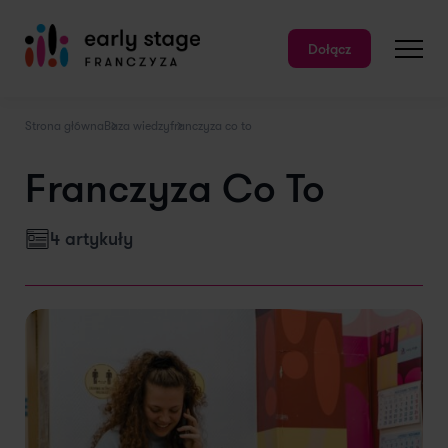
Dołącz
Strona główna
Baza wiedzy
franczyza co to
Franczyza Co To
4 artykuły