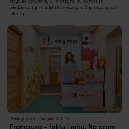
artykule opowiemy Ci o wszystkim, co musisz
wiedzieć o tym modelu biznesowym. Zapraszamy do
lektury.
Przeczytaj w 4 minuty
20.01.24
Franczyza – fakty i mity. Na czym