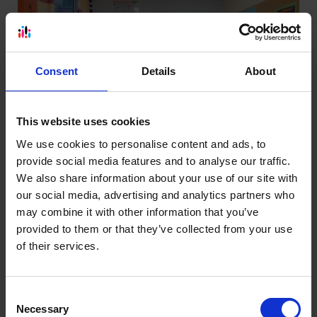
Consent
Details
About
This website uses cookies
We use cookies to personalise content and ads, to
provide social media features and to analyse our traffic.
Przeczytaj w 4 minuty
19.01.24
We also share information about your use of our site with
Szkoła językowa w systemie
our social media, advertising and analytics partners who
franczyzowym krok po kroku
may combine it with other information that you’ve
Własna szkoła językowa to marzenie wielu
provided to them or that they’ve collected from your use
przedsiębiorczych lektorów języka angielskiego. Dziś,
of their services.
dzięki wykorzystaniu systemu franczyzowego, łatwiej
niż kiedykolwiek można zrealizować ten cel, dając
sobie szansę na sukces zawodowy oraz ekonomiczny.
Consent
W tym wpisie odpowiemy na najczęściej pojawiające
Necessary
Selection