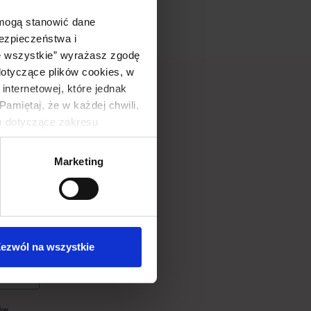
 mogą stanowić dane
ezpieczeństwa i
ę wszystkie” wyrażasz zgodę
otyczące plików cookies, w
internetowej, które jednak
amiętaj, że w każdej chwili,
m dotyczące zakresu
Marketing
 Stage
ezwól na wszystkie
lów