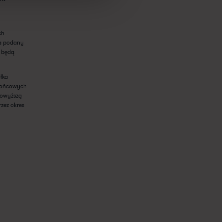
ch
na podany
 będą
łka
 końcowych
powyższą
zez okres