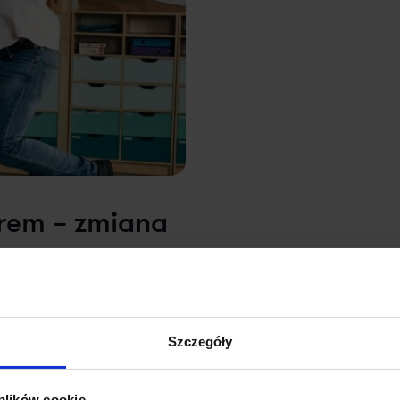
derem – zmiana
łem
nny kontakt z dziećmi i
k, ale swego rodzaju misja.
iel w szkole, korepetytor
Szczegóły
a więcej?
 plików cookie