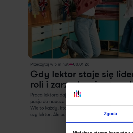
Przeczytaj w 5 minut
08.01.26
Gdy lektor staje się li
roli i zarządzanie zespo
Praca lektora daje ogromną satysfakcję – codzie
pasja do nauczania to nie tylko sposób na zarobe
Wie to każdy, kto ma doświadczenie jako nauczyc
Zgoda
czy lektor. Ale co, jeśli zaczynasz czuć, że czas n
Niniejsza strona korzysta z