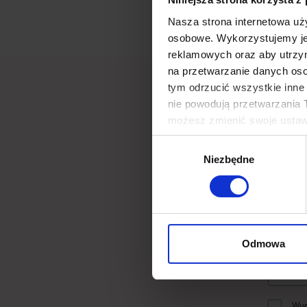
Nasza strona internetowa uż
osobowe. Wykorzystujemy je 
reklamowych oraz aby utrzym
na przetwarzanie danych os
tym odrzucić wszystkie inne 
nie powodują przetwarzania T
możesz zmienić swoje ustaw
przetwarzania Twoich danyc
Wybór
Niezbędne
zgody
Jeśli
Odmowa
Wyr