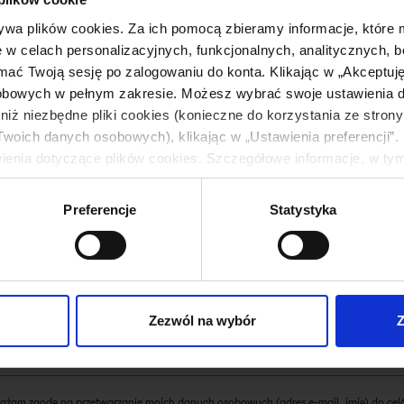
ywa plików cookies. Za ich pomocą zbieramy informacje, które
w celach personalizacyjnych, funkcjonalnych, analitycznych, b
ać Twoją sesję po zalogowaniu do konta. Klikając w „Akceptuj
obowych w pełnym zakresie. Możesz wybrać swoje ustawienia d
niż niezbędne pliki cookies (konieczne do korzystania ze strony 
woich danych osobowych), klikając w „Ustawienia preferencji”. P
ienia dotyczące plików cookies. Szczegółowe informacje, w ty
h osobowych znajdziesz w naszej
Polityce prywatności
.
NEWSLETTER
Bądź z nami na bieżąco
Preferencje
Statystyka
 chcesz być na bieżąco z tym, co dzieje się w Early
– zapisz się do newslettera!
Zezwól na wybór
Z
ażam zgodę na przetwarzanie moich danych osobowych (adres e-mail, imię) do ce