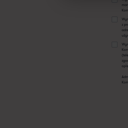
mar
Kom
Wyr
z p
adr
uży
Wyr
Kom
(te
zgo
opis
Adm
Kom