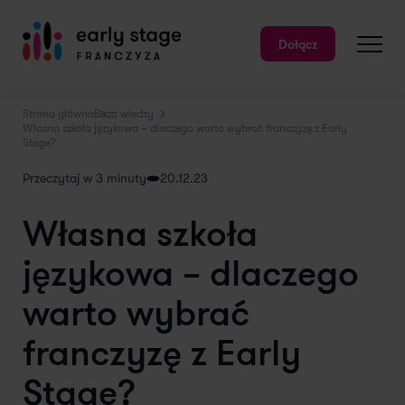
Dołącz
Strona główna
Baza wiedzy
Własna szkoła językowa – dlaczego warto wybrać franczyzę z Early
Stage?
Przeczytaj w 3 minuty
20.12.23
Własna szkoła
językowa – dlaczego
warto wybrać
franczyzę z Early
Stage?