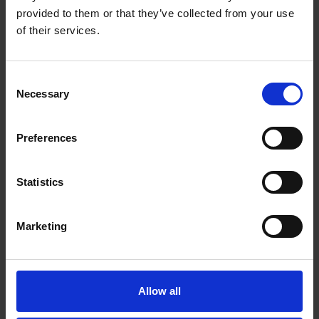
Marketing:
Zapewniamy wsparcie w planowaniu
provided to them or that they’ve collected from your use
działań marketingowych, plan promocji szkoły, wzory
of their services.
materiałów promocyjnych spójnych z identyfikacją
wizualną szkoły Early Stage (m.in. ulotki, plakaty,
wizytówki, gadżety reklamowe). Ponadto, nasza
Consent
strona internetowa
earlystage.pl
pomoże klientom
Necessary
Selection
poznać ofertę kursów dostępnych w Twojej szkole
językowej. Prowadzimy również
blog dla rodziców
,
Preferences
który pełen jest inspiracji na temat psychologii
dziecięcej, wskazówek na wspieranie dziecka w nauce
(nie tylko języka angielskiego) oraz pomysłów na
Statistics
atrakcyjne rodzinne wycieczki.
Administracja:
W Early Stage rozumiemy, jak ważne
Marketing
jest wsparcie franczyzobiorców we wszystkich
obszarach działalności, także w zakresie działań
zarządczych. Nasz zespół koordynatorów
odpowiedzialnych za współpracę z
Allow all
franczyzobiorcami, pomaga zorganizować
funkcjonowanie Twojej szkoły językowej, między