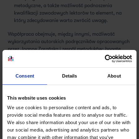
metodyczne, a także możliwość podnoszenia
kwalifikacji zawodowych lektorów to element, na
który zdecydowanie warto zwrócić uwagę.
Współpraca obejmuje, między innymi, możliwość
wykorzystania autorskich podręczników opracowanych
przez Joannę Zarańską i zespół metodyków; bogate
materiały dodatkowe, pomocne podczas przygotowania
zajęć oraz dostęp do centralnego systemu
monitorowania postępów uczniów, który zawiera wzory
Consent
Details
About
klasówek, kartkówek i egzaminów dla każdego poziomu.
Szkolenia:
Oferujemy w ramach opłaty franczyzowej
This website uses cookies
darmowe szkolenia dla franczyzobiorców, a także
We use cookies to personalise content and ads, to
bogatą ofertę szkoleń przeznaczonych dla kadry
provide social media features and to analyse our traffic.
dydaktycznej i administracyjnej przez cały okres
We also share information about your use of our site with
współpracy, w tym: szkolenie na START, szkolenia dla
our social media, advertising and analytics partners who
lektorów i metodyków.
may combine it with other information that you’ve