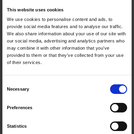
się zdolnością planowania czasu. Jest to jedna z
najważniejszych cech franczyzobiorców – w końcu w
This website uses cookies
tym wypadku, nie będziesz mieć przełożonego, który
We use cookies to personalise content and ads, to
zrobi to za Ciebie.
provide social media features and to analyse our traffic.
Otwartość na wyzwania i chęć poszerzania
We also share information about your use of our site with
działalności
– choć na początku Twoja szkoła może
our social media, advertising and analytics partners who
być mała, z czasem wzrośnie potrzeba zatrudniania
may combine it with other information that you’ve
nowych lektorów. Co więcej, może przyjść moment,
provided to them or that they’ve collected from your use
w którym warto będzie otworzyć drugą filię. Dlatego
of their services.
otwartość na wyzwania i chęć rozwijania Twojego
biznesu są kluczowe. Więcej na ten temat
Consent
przeczytasz
tutaj
.
Necessary
Selection
Preferences
Statistics