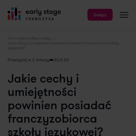
Dołącz
Strona główna
Baza wiedzy
Jakie cechy i umiejętności powinien posiadać franczyzobiorca szkoły
językowej?
Przeczytaj w 2 minuty
23.11.23
Jakie cechy i
umiejętności
powinien posiadać
franczyzobiorca
szkoły językowej?