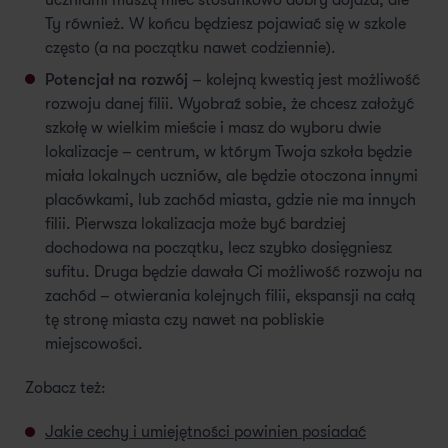
uczniami muszą mieć stosunkowo dobry dojazd, ale
Ty również. W końcu będziesz pojawiać się w szkole
często (a na początku nawet codziennie).
Potencjał na rozwój
– kolejną kwestią jest możliwość
rozwoju danej filii. Wyobraź sobie, że chcesz założyć
szkołę w wielkim mieście i masz do wyboru dwie
lokalizacje – centrum, w którym Twoja szkoła będzie
miała lokalnych uczniów, ale będzie otoczona innymi
placówkami, lub zachód miasta, gdzie nie ma innych
filii. Pierwsza lokalizacja może być bardziej
dochodowa na początku, lecz szybko dosięgniesz
sufitu. Druga będzie dawała Ci możliwość rozwoju na
zachód – otwierania kolejnych filii, ekspansji na całą
tę stronę miasta czy nawet na pobliskie
miejscowości.
Zobacz też:
Jakie cechy i umiejętności powinien posiadać