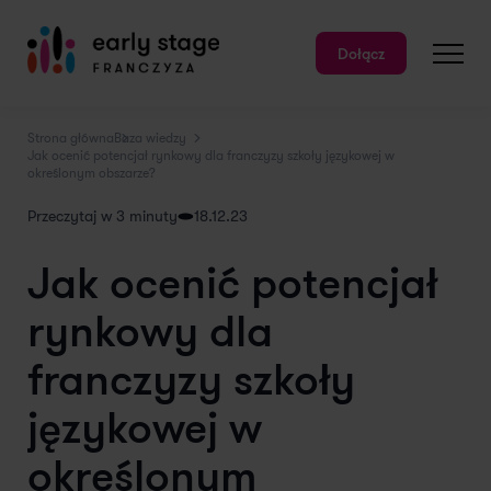
Dołącz
Strona główna
Baza wiedzy
Jak ocenić potencjał rynkowy dla franczyzy szkoły językowej w
określonym obszarze?
Przeczytaj w 3 minuty
18.12.23
Jak ocenić potencjał
rynkowy dla
franczyzy szkoły
językowej w
określonym