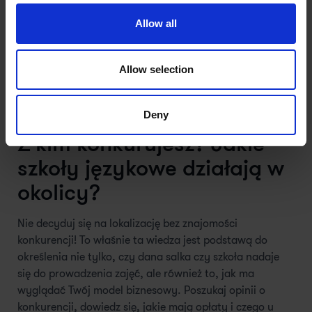
To pytanie również jest ważne. Jeśli masz gotową bazę
Allow all
klientów, skłonnych do zapisania dzieci na zajęcia w
danej lokalizacji, to znacząco ułatwiasz sobie start.
Początki są zawsze najtrudniejsze, a dzięki kilku
Allow selection
uczniom pozyskanym z pomocą znajomości możesz
szybciej rozkręcić szkołę językową, nawet jeśli inne
czynniki mogą Ci to lekko utrudniać.
Deny
Z kim konkurujesz? Jakie
szkoły językowe działają w
okolicy?
Nie decyduj się na lokalizację bez znajomości
konkurencji! To właśnie ta wiedza jest podstawą do
określenia nie tylko, czy dana salka czy szkoła nadaje
się do prowadzenia zajęć, ale również to, jak ma
wyglądać Twój model biznesowy. Poszukaj opinii o
konkurencji, dowiedz się, jakie mają opłaty i czego u