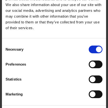
We also share information about your use of our site with
klientów szkoły językowej
our social media, advertising and analytics partners who
na danym obszarze?
may combine it with other information that you’ve
provided to them or that they’ve collected from your use
Jaki jest przedział wiekowy lokalnych mieszkańców?
of their services.
Czy zajęcia z angielskiego dla ich dzieci są dla nich
ważne? Możesz w ten sposób ocenić
jakie strategie
Consent
marketingowe będą skuteczne
i czy w ogóle mają szansę
Necessary
Selection
na powodzenie – być może dany obszar nie jest
atrakcyjny dla rodziców z dziećmi, co może skutecznie
utrudnić Ci rozwój szkoły językowej.
Preferences
Czy masz znajomości/bazę
Statistics
klientów na tym obszarze?
To też wpłynie na potencjał
Marketing
szkoły językowej!