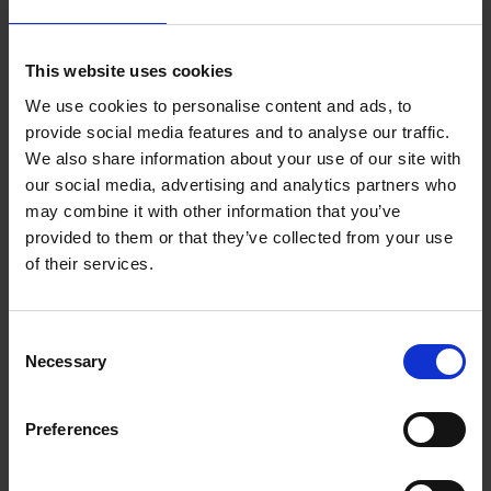
This website uses cookies
We use cookies to personalise content and ads, to
provide social media features and to analyse our traffic.
We also share information about your use of our site with
our social media, advertising and analytics partners who
may combine it with other information that you’ve
provided to them or that they’ve collected from your use
of their services.
Przeczytaj w 4 minuty
19.12.23
Jak budować markę osobistą jako
właściciel szkoły językowej?
Consent
Pasjonujesz się nauczaniem języka, pragniesz się
Necessary
Selection
rozwijać i tworzyć wymarzone miejsce pracy dla
siebie i innych – decydujesz się więc na otworzenie
Preferences
własnej szkoły językowej. Robisz rozeznanie, jak
załatwić to od strony formalnej i zbierasz pomysły na
docieranie do potencjalnych klientów. A czy masz