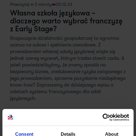
Przeczytaj w 3 minuty
20.12.23
Własna szkoła językowa –
dlaczego warto wybrać franczyzę
z Early Stage?
Rozpoczęcie działalności gospodarczej to ogromna
szansa na sukces i spełnienie zawodowe. Z
prowadzeniem własnej szkoły językowej wiąże się
jednak szereg wyzwań, którym trzeba stawić czoła. A
jeżeli powiedzielibyśmy, że znamy sposób na
bezpieczny biznes, zredukowanie ryzyka związanego z
jego prowadzeniem, sprawne pozyskanie niezbędnego
know-how? Zapraszamy do dzisiejszego wpisu o
zaletach systemu franczyzowego dla szkół
językowych.
Consent
Details
About