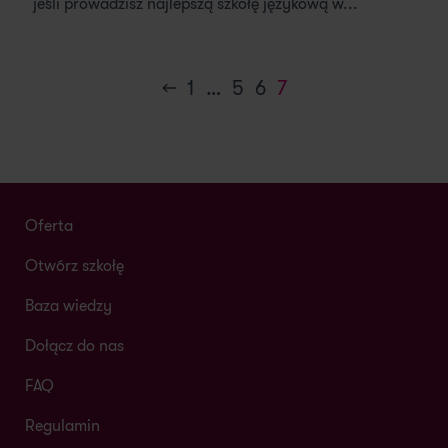
jeśli prowadzisz najlepszą szkołę językową w...
←
1
…
5
6
7
Oferta
Otwórz szkołę
Baza wiedzy
Dołącz do nas
FAQ
Regulamin